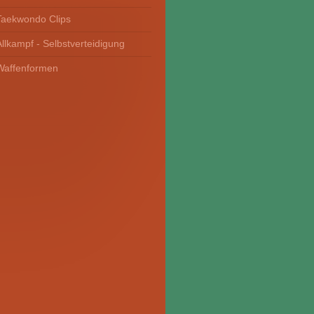
Taekwondo Clips
Allkampf - Selbstverteidigung
Waffenformen